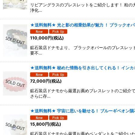
リビアングラスのブレスレットをご紹介します！ 粒の
浄化…
★送料無料★ 光と影の相乗効果が魅力 ！ ブラックオパ
110,000
円
(税込)
鉱石装店ドナモより、 ブラックオパールのブレスレット
要不…
★送料無料★ 秘めた情熱を引き出してくれる！ インカロ
72,000
円
(税込)
鉱石装店ドナモから厳選お薦めブレスレットのご紹介で
さらに存…
★送料無料★ 宇宙に思いを馳せる！ ブルーギベオン隕石
15,800
円
(税込)
鉱石装店ドナモから厳選お薦めペンダントをご紹介いた