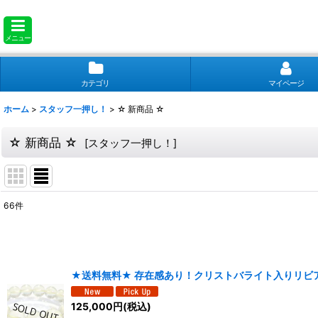
メニュー
カテゴリ
マイページ
ホーム
>
スタッフ一押し！
>
☆ 新商品 ☆
☆ 新商品 ☆
[
スタッフ一押し！
]
66
件
表示数
:
並び順
:
★送料無料★ 存在感あり！クリストバライト入りリビ
125,000
円
(税込)