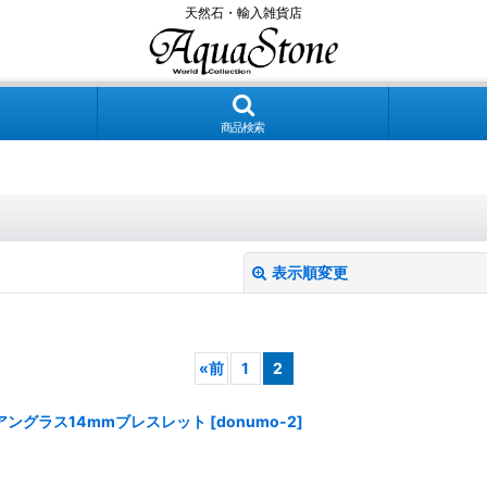
天然石・輸入雑貨店
商品検索
表示順変更
«
前
1
2
アングラス14mmブレスレット
[
donumo-2
]
絞り込む