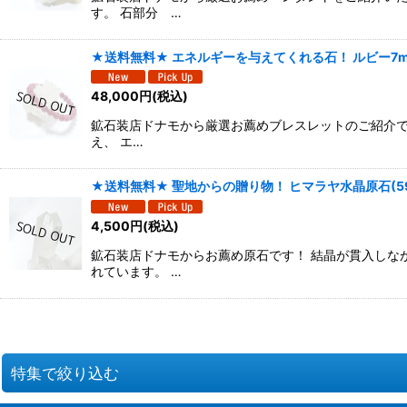
す。 石部分 …
★送料無料★ エネルギーを与えてくれる石！ ルビー7m
48,000
円
(税込)
鉱石装店ドナモから厳選お薦めブレスレットのご紹介で
え、 エ…
★送料無料★ 聖地からの贈り物！ ヒマラヤ水晶原石(59
4,500
円
(税込)
鉱石装店ドナモからお薦め原石です！ 結晶が貫入しな
れています。 …
特集で絞り込む