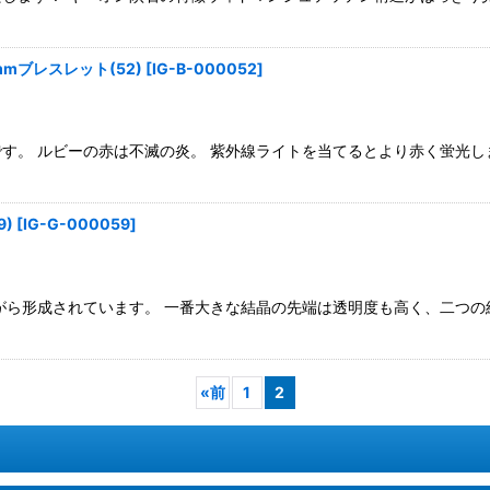
mブレスレット(52)
[
IG-B-000052
]
す。 ルビーの赤は不滅の炎。 紫外線ライトを当てるとより赤く蛍光し
)
[
IG-G-000059
]
がら形成されています。 一番大きな結晶の先端は透明度も高く、二つの
«
前
1
2