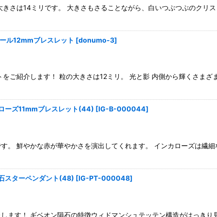
大きさは14ミリです。 大きさもさることながら、白いつぶつぶのクリス
ール12mmブレスレット
[
donumo-3
]
をご紹介します！ 粒の大きさは12ミリ。 光と影 内側から輝くさま
ーズ11mmブレスレット(44)
[
IG-B-000044
]
す。 鮮やかな赤が華やかさを演出してくれます。 インカローズは繊細
スターペンダント(48)
[
IG-PT-000048
]
します！ ギベオン隕石の特徴ウィドマンシュテッテン構造がはっきり