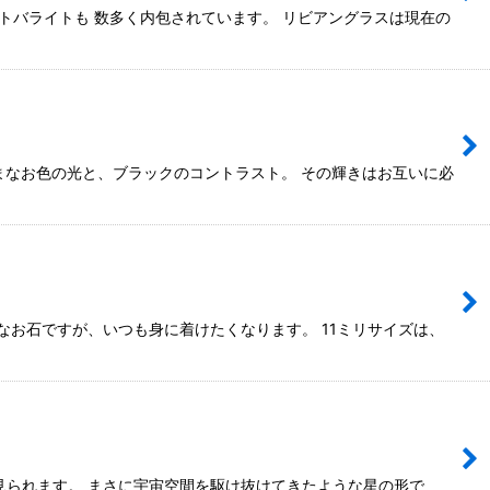
トバライトも 数多く内包されています。 リビアングラスは現在の
ざまなお色の光と、ブラックのコントラスト。 その輝きはお互いに必
なお石ですが、いつも身に着けたくなります。 11ミリサイズは、
見られます。 まさに宇宙空間を駆け抜けてきたような星の形で