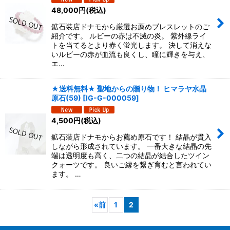
48,000
円
(税込)
鉱石装店ドナモから厳選お薦めブレスレットのご
紹介です。 ルビーの赤は不滅の炎。 紫外線ライ
トを当てるとより赤く蛍光します。 決して消えな
いルビーの赤が血流も良くし、瞳に輝きを与え、
エ…
★送料無料★ 聖地からの贈り物！ ヒマラヤ水晶
原石(59)
[
IG-G-000059
]
4,500
円
(税込)
鉱石装店ドナモからお薦め原石です！ 結晶が貫入
しながら形成されています。 一番大きな結晶の先
端は透明度も高く、二つの結晶が結合したツイン
クォーツです。 良いご縁を繋ぎ育むと言われてい
ます。 …
«
前
1
2