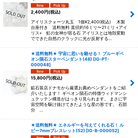
2,400
円
(税込)
アイリスクォーツ丸玉 1個¥2,400(税込) 木製
台座付き 送料無料 直径約16ミリ〜21ミリ «アイ
リス» 虹の女神が宿る石 アイリスとは地殻変動
でできた自然のクラックに光が反射する…
★送料無料★ 宇宙に思いを馳せる！ ブルーギベ
オン隕石スターペンダント(48)
[
IG-PT-
000048
]
15,800
円
(税込)
鉱石装店ドナモから厳選お薦めペンダントをご紹
介いたします！ ギベオン隕石の特徴ウィドマンシ
ュテッテン構造がはっきり見られます。 まさに宇
宙空間を駆け抜けてきたような星の形です。 石部
分 …
★送料無料★ エネルギーを与えてくれる石！ ル
ビー7mmブレスレット(52)
[
IG-B-000052
]