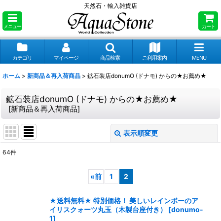
天然石・輸入雑貨店
メニュー
カート
カテゴリ
マイページ
商品検索
ご利用案内
MENU
ホーム
>
新商品＆再入荷商品
>
鉱石装店donumO (ドナモ) からの★お薦め★
鉱石装店donumO (ドナモ) からの★お薦め★
[
新商品＆再入荷商品
]
表示順変更
閉じる
64
件
表示数
:
«
前
1
2
並び順
:
★送料無料★ 特別価格！ 美しいレインボーのア
イリスクォーツ丸玉（木製台座付き）
[
donumo-
絞り込む
1
]