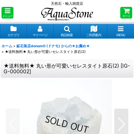
天然石・輸入雑貨店
メニュー
カート
カテゴリ
マイページ
商品検索
ご利用案内
MENU
ホーム
>
鉱石装店donumO (ドナモ) からの★お薦め★
>
★送料無料★ 丸い形が可愛いセレスタイト原石(2)
★送料無料★ 丸い形が可愛いセレスタイト原石(2)
[
IG-
G-000002
]