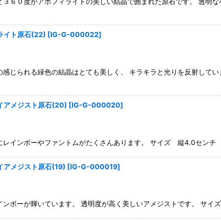
と３６０度がアポフィライトの美しい結晶で囲まれた原石です。 透明
イト原石(22)
[
IG-G-000022
]
の感じられる緑色の結晶はとても美しく、 キラキラと光りを反射してい
アメジスト原石(20)
[
IG-G-000020
]
インボーやファントムがたくさんあります。 サイズ 縦4.0センチ 横4
アメジスト原石(19)
[
IG-G-000019
]
ボーが輝いています。 透明度が高く美しいアメジストです。 サイズ 縦3.