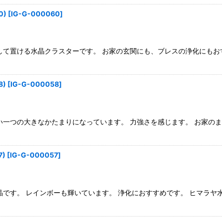
0)
[
IG-G-000060
]
して置ける水晶クラスターです。 お家の玄関にも、ブレスの浄化にもお
)
[
IG-G-000058
]
い一つの大きなかたまりになっています。 力強さを感じます。 お家の
)
[
IG-G-000057
]
晶です。 レインボーも輝いています。 浄化におすすめです。 ヒマラヤ