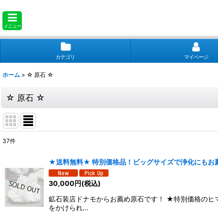
メニュー
カテゴリ
マイページ
ホーム
>
☆ 原石 ☆
☆ 原石 ☆
37
件
表示数
:
★送料無料★ 特別価格品！ビッグサイズで浄化にもお薦め
並び順
:
30,000
円
(税込)
鉱石装店ドナモからお薦め原石です！ ★特別価格のヒ
をかけられ…