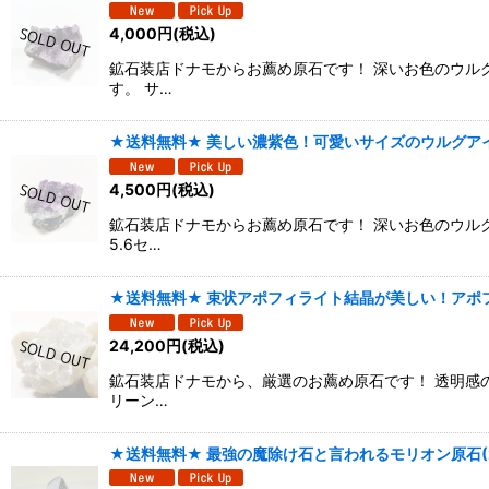
4,000
円
(税込)
鉱石装店ドナモからお薦め原石です！ 深いお色のウル
す。 サ…
★送料無料★ 美しい濃紫色！可愛いサイズのウルグアイ
4,500
円
(税込)
鉱石装店ドナモからお薦め原石です！ 深いお色のウル
5.6セ…
★送料無料★ 束状アポフィライト結晶が美しい！アポフ
24,200
円
(税込)
鉱石装店ドナモから、厳選のお薦め原石です！ 透明感
リーン…
★送料無料★ 最強の魔除け石と言われるモリオン原石(