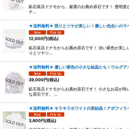
鉱石装店ドナモから、厳選のお薦め原石です！ 透明度が
チ…
★送料無料★ 照りとツヤが美しい！優しい色合いのラベ
12,000
円
(税込)
鉱石装店ドナモからお薦め原石です！ 淡い紫色が美し
りとツヤツ…
★送料無料★ 優しい紫色の小さな結晶たち！ウルグアイ
39,000
円
(税込)
鉱石装店ドナモからお薦め原石です！ 小さなお花が咲
な原石です。 …
★送料無料★ キラキラホワイトの美結晶！アポフィライ
3,600
円
(税込)