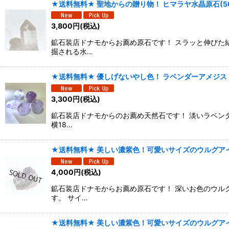
★送料無料★ 聖地からの贈り物！ ヒマラヤ水晶原石(56
3,800
円
(税込)
鉱石装店ドナモからお薦め原石です！ スラッと伸びた
掘される水…
★送料無料★ 優しげないやし色！ ラベンダーアメジスト
3,300
円
(税込)
鉱石装店ドナモからのお薦め天然石です！ 淡いラベン
横18…
★送料無料★ 美しい濃紫色！可愛いサイズのウルグアイ
4,000
円
(税込)
鉱石装店ドナモからお薦め原石です！ 深いお色のウル
す。 サイ…
★送料無料★ 美しい濃紫色！可愛いサイズのウルグアイ