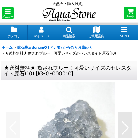
天然石・輸入雑貨店
メニュー
カート
カテゴリ
マイページ
商品検索
ご利用案内
MENU
ホーム
>
鉱石装店donumO (ドナモ) からの★お薦め★
>
★送料無料★ 癒されブルー！可愛いサイズのセレスタイト原石(10)
★送料無料★ 癒されブルー！可愛いサイズのセレスタ
イト原石(10)
[
IG-G-000010
]