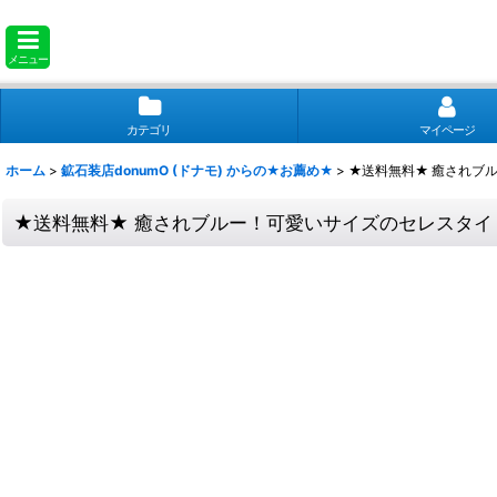
メニュー
カテゴリ
マイページ
ホーム
>
鉱石装店donumO (ドナモ) からの★お薦め★
>
★送料無料★ 癒されブル
★送料無料★ 癒されブルー！可愛いサイズのセレスタイト原