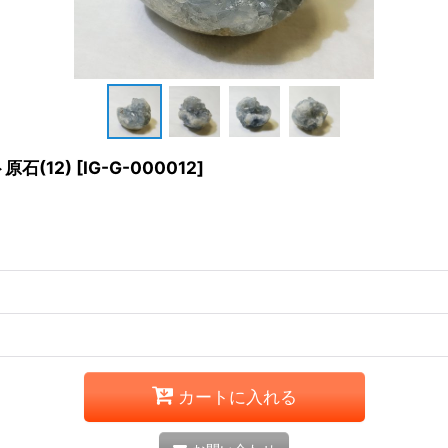
石(12)
[
IG-G-000012
]
カートに入れる