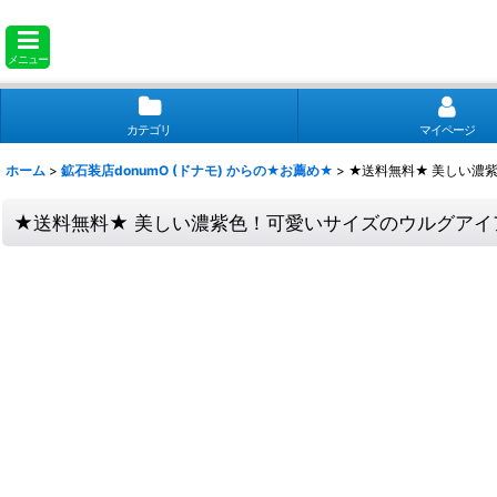
メニュー
カテゴリ
マイページ
ホーム
>
鉱石装店donumO (ドナモ) からの★お薦め★
>
★送料無料★ 美しい濃紫
★送料無料★ 美しい濃紫色！可愛いサイズのウルグアイア