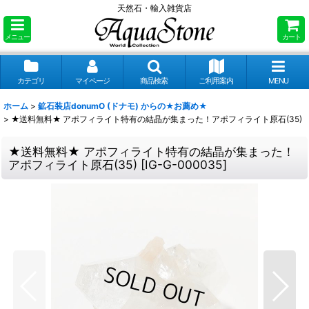
天然石・輸入雑貨店
メニュー
カート
カテゴリ
マイページ
商品検索
ご利用案内
MENU
ホーム
>
鉱石装店donumO (ドナモ) からの★お薦め★
>
★送料無料★ アポフィライト特有の結晶が集まった！アポフィライト原石(35)
★送料無料★ アポフィライト特有の結晶が集まった！
アポフィライト原石(35)
[
IG-G-000035
]