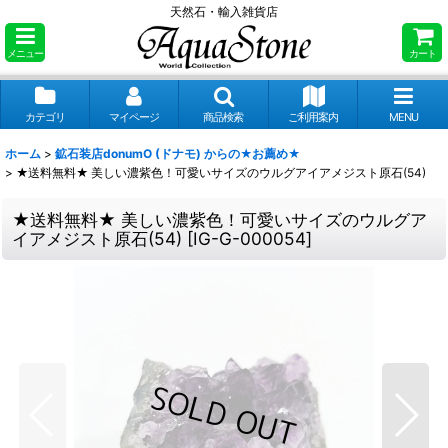
天然石・輸入雑貨店
メニュー
カート
カテゴリ
マイページ
商品検索
ご利用案内
MENU
ホーム
>
鉱石装店donumO (ドナモ) からの★お薦め★
>
★送料無料★ 美しい濃紫色！可愛いサイズのウルグアイアメジスト原石(54)
★送料無料★ 美しい濃紫色！可愛いサイズのウルグア
イアメジスト原石(54)
[
IG-G-000054
]