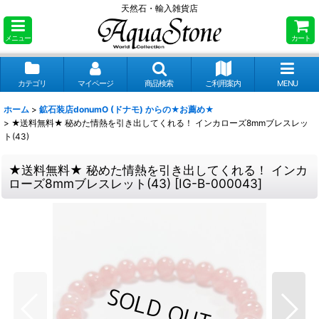
天然石・輸入雑貨店
メニュー
カート
カテゴリ
マイページ
商品検索
ご利用案内
MENU
ホーム
>
鉱石装店donumO (ドナモ) からの★お薦め★
>
★送料無料★ 秘めた情熱を引き出してくれる！ インカローズ8mmブレスレッ
ト(43)
★送料無料★ 秘めた情熱を引き出してくれる！ インカ
ローズ8mmブレスレット(43)
[
IG-B-000043
]