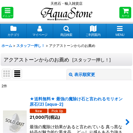
天然石・輸入雑貨店
メニュー
カート
カテゴリ
マイページ
商品検索
ご利用案内
MENU
ホーム
>
スタッフ一押し！
>
アクアストーンからのお薦め
アクアストーンからのお薦め
[
スタッフ一押し！
]
表示順変更
閉じる
2
件
表示数
:
★送料無料★ 最強の魔除け石と言われるモリオン
原石(2)
[
aqua-2
]
並び順
:
21,000
円
(税込)
絞り込む
最強の魔除け効果があると言われている 真っ黒な
結晶が魅力的な黒水晶。 どっしり感もある力強さ