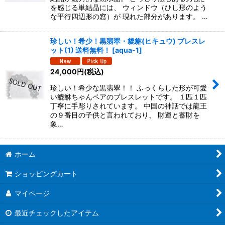
を感じる単結晶には、 ウィンドウ（ひし形のよう
な平行四辺形の窓）が 現れた部分があります。 …
珍しい！希少！黒翡翠・貔貅(ヒキュウ) ブレスレ
ット(1) 送料無料！
[
aqua-1
]
24,000
円
(税込)
珍しい！希少な黒翡翠！！ ふっくらした形が可愛
い貔貅ちゃんペアのブレスレットです。 １匹１匹
丁寧に手彫りされています。 中国の神話では龍王
の９番目の子供と言われており、 財運と蓄財を
象…
ホーム
ショッピングカート
マイページ
最近チェックしたアイテム