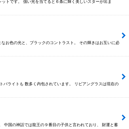
レットです。 強い光を当てると６条に輝く美しいスターが出ま
ざまなお色の光と、ブラックのコントラスト。 その輝きはお互いに必
トバライトも 数多く内包されています。 リビアングラスは現在の
。 中国の神話では龍王の９番目の子供と言われており、 財運と蓄