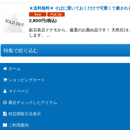
★送料無料★ そばに置いておくだけで可愛くて癒される
2,800
円
(税込)
鉱石装店ドナモから、厳選のお薦め品です！ 天然石(
します。 …
特集で絞り込む
☆ 新商品 ☆
ホーム
☆ 原石 ☆
ショッピングカート
マイページ
☆ ブレスレット ☆
最近チェックしたアイテム
☆ ペンダント ☆
特定商取引法表示
☆ 丸玉 ☆
ご利用案内
☆ ハート形 ☆