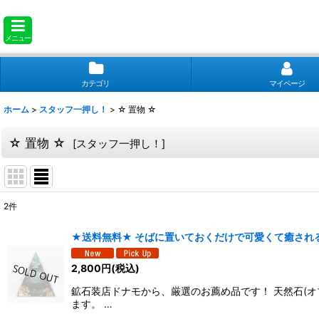
メニュー
カテゴリ
マイページ
ホーム
>
スタッフ一押し！
>
☆ 置物 ☆
☆ 置物 ☆
[
スタッフ一押し！
]
2
件
表示数
:
★送料無料★ そばに置いておくだけで可愛くて癒される
並び順
:
2,800
円
(税込)
鉱石装店ドナモから、厳選のお薦め品です！ 天然石(
ます。 …