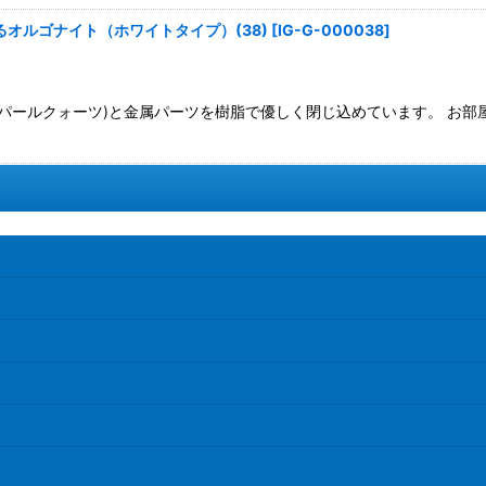
オルゴナイト（ホワイトタイプ）(38)
[
IG-G-000038
]
オパールクォーツ)と金属パーツを樹脂で優しく閉じ込めています。 お