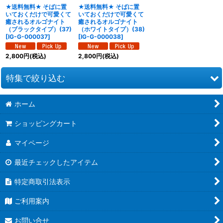
★送料無料★ そばに置
★送料無料★ そばに置
いておくだけで可愛くて
いておくだけで可愛くて
癒されるオルゴナイト
癒されるオルゴナイト
（ブラックタイプ）(37)
（ホワイトタイプ）(38)
[
IG-G-000037
]
[
IG-G-000038
]
2,800
円
(税込)
2,800
円
(税込)
特集で絞り込む
ホーム
☆ 新商品 ☆
ショッピングカート
☆ 原石 ☆
マイページ
☆ ブレスレット ☆
最近チェックしたアイテム
☆ ペンダント ☆
特定商取引法表示
☆ 丸玉 ☆
ご利用案内
☆ ハート形 ☆
お問い合せ