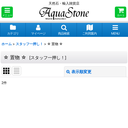
天然石・輸入雑貨店
メニュー
カート
カテゴリ
マイページ
商品検索
ご利用案内
MENU
ホーム
>
スタッフ一押し！
>
☆ 置物 ☆
☆ 置物 ☆
[
スタッフ一押し！
]
表示順変更
閉じる
2
件
表示数
:
並び順
:
絞り込む