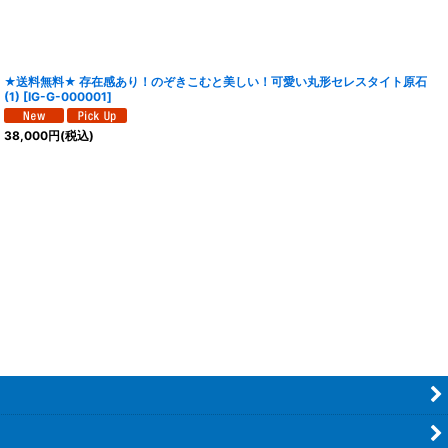
★送料無料★ 存在感あり！のぞきこむと美しい！可愛い丸形セレスタイト原石
(1)
[
IG-G-000001
]
38,000
円
(税込)