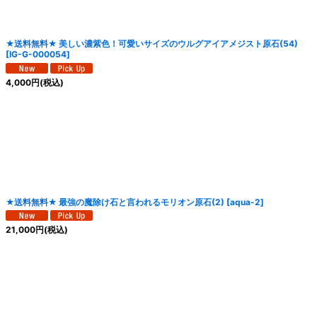
★送料無料★ 美しい濃紫色！可愛いサイズのウルグアイアメジスト原石(54)
[
IG-G-000054
]
4,000
円
(税込)
★送料無料★ 最強の魔除け石と言われるモリオン原石(2)
[
aqua-2
]
21,000
円
(税込)