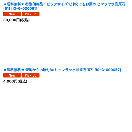
★送料無料★ 特別価格品！ビッグサイズで浄化にもお薦め ヒマラヤ水晶原石
(61)
[
IG-G-000061
]
30,000
円
(税込)
★送料無料★ 聖地からの贈り物！ ヒマラヤ水晶原石(57)
[
IG-G-000057
]
4,000
円
(税込)