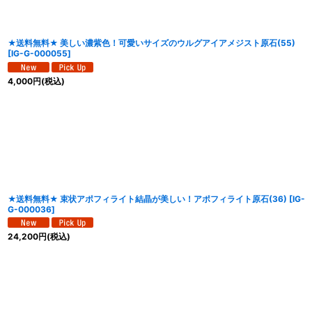
★送料無料★ 美しい濃紫色！可愛いサイズのウルグアイアメジスト原石(55)
[
IG-G-000055
]
4,000
円
(税込)
★送料無料★ 束状アポフィライト結晶が美しい！アポフィライト原石(36)
[
IG-
G-000036
]
24,200
円
(税込)