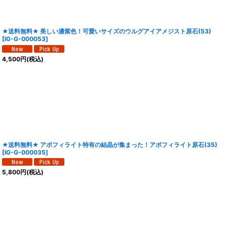
★送料無料★ 美しい濃紫色！可愛いサイズのウルグアイアメジスト原石(53)
[
IG-G-000053
]
4,500
円
(税込)
★送料無料★ アポフィライト特有の結晶が集まった！アポフィライト原石(35)
[
IG-G-000035
]
5,800
円
(税込)