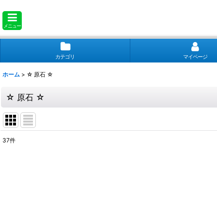
メニュー
カテゴリ
マイページ
ホーム
>
☆ 原石 ☆
☆ 原石 ☆
37
件
表示数
:
並び順
: