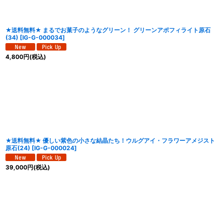
★送料無料★ まるでお菓子のようなグリーン！ グリーンアポフィライト原石
(34)
[
IG-G-000034
]
4,800
円
(税込)
★送料無料★ 優しい紫色の小さな結晶たち！ウルグアイ・フラワーアメジスト
原石(24)
[
IG-G-000024
]
39,000
円
(税込)