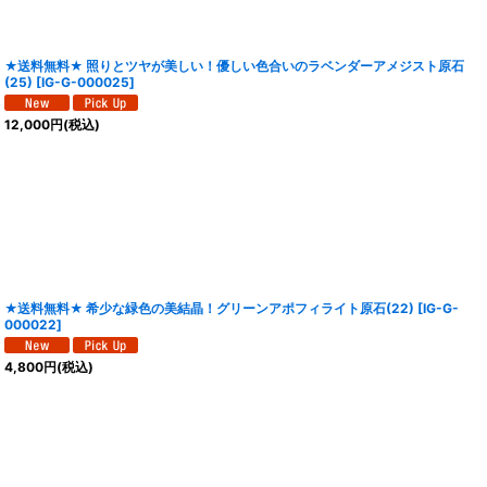
★送料無料★ 照りとツヤが美しい！優しい色合いのラベンダーアメジスト原石
(25)
[
IG-G-000025
]
12,000
円
(税込)
★送料無料★ 希少な緑色の美結晶！グリーンアポフィライト原石(22)
[
IG-G-
000022
]
4,800
円
(税込)