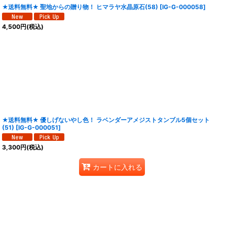
★送料無料★ 聖地からの贈り物！ ヒマラヤ水晶原石(58)
[
IG-G-000058
]
4,500
円
(税込)
★送料無料★ 優しげないやし色！ ラベンダーアメジストタンブル5個セット
(51)
[
IG-G-000051
]
3,300
円
(税込)
カートに入れる