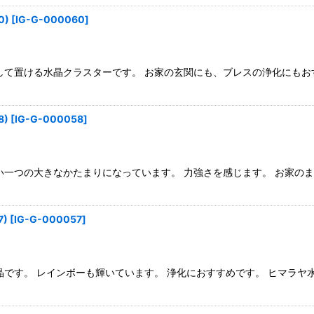
0)
[
IG-G-000060
]
して置ける水晶クラスターです。 お家の玄関にも、ブレスの浄化にもお
)
[
IG-G-000058
]
い一つの大きなかたまりになっています。 力強さを感じます。 お家の
)
[
IG-G-000057
]
晶です。 レインボーも輝いています。 浄化におすすめです。 ヒマラヤ