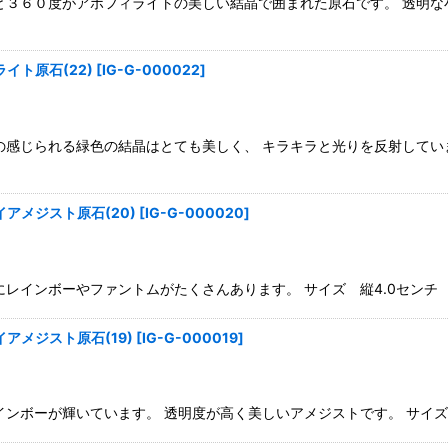
と３６０度がアポフィライトの美しい結晶で囲まれた原石です。 透明
イト原石(22)
[
IG-G-000022
]
の感じられる緑色の結晶はとても美しく、 キラキラと光りを反射してい
アメジスト原石(20)
[
IG-G-000020
]
インボーやファントムがたくさんあります。 サイズ 縦4.0センチ 横4
アメジスト原石(19)
[
IG-G-000019
]
ボーが輝いています。 透明度が高く美しいアメジストです。 サイズ 縦3.