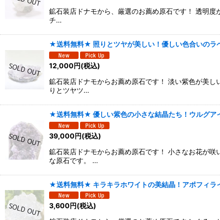
鉱石装店ドナモから、厳選のお薦め原石です！ 透明度が
チ…
★送料無料★ 照りとツヤが美しい！優しい色合いのラベ
12,000
円
(税込)
鉱石装店ドナモからお薦め原石です！ 淡い紫色が美し
りとツヤツ…
★送料無料★ 優しい紫色の小さな結晶たち！ウルグアイ
39,000
円
(税込)
鉱石装店ドナモからお薦め原石です！ 小さなお花が咲
な原石です。 …
★送料無料★ キラキラホワイトの美結晶！アポフィライ
3,600
円
(税込)