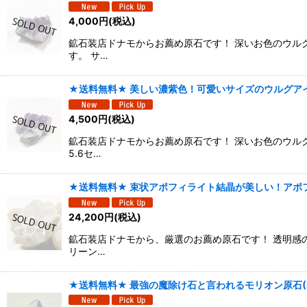
4,000
円
(税込)
鉱石装店ドナモからお薦め原石です！ 深いお色のウル
す。 サ…
★送料無料★ 美しい濃紫色！可愛いサイズのウルグアイ
4,500
円
(税込)
鉱石装店ドナモからお薦め原石です！ 深いお色のウル
5.6セ…
★送料無料★ 束状アポフィライト結晶が美しい！アポフ
24,200
円
(税込)
鉱石装店ドナモから、厳選のお薦め原石です！ 透明感
リーン…
★送料無料★ 最強の魔除け石と言われるモリオン原石(