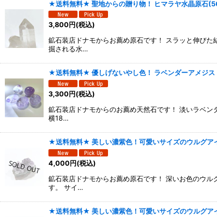
★送料無料★ 聖地からの贈り物！ ヒマラヤ水晶原石(56
3,800
円
(税込)
鉱石装店ドナモからお薦め原石です！ スラッと伸びた
掘される水…
★送料無料★ 優しげないやし色！ ラベンダーアメジスト
3,300
円
(税込)
鉱石装店ドナモからのお薦め天然石です！ 淡いラベン
横18…
★送料無料★ 美しい濃紫色！可愛いサイズのウルグアイ
4,000
円
(税込)
鉱石装店ドナモからお薦め原石です！ 深いお色のウル
す。 サイ…
★送料無料★ 美しい濃紫色！可愛いサイズのウルグアイ