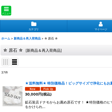
メニュー
カテゴリ
マイページ
ホーム
>
新商品＆再入荷商品
>
☆ 原石 ☆
☆ 原石 ☆
[
新商品＆再入荷商品
]
37
件
表示数
:
★送料無料★ 特別価格品！ビッグサイズで浄化にもお薦め
並び順
:
30,000
円
(税込)
鉱石装店ドナモからお薦め原石です！ ★特別価格のヒ
をかけられ…